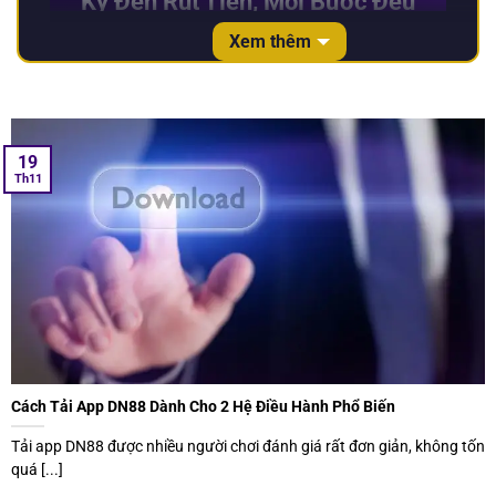
Ký Đến Rút Tiền, Mọi Bước Đều
Có Ở Đây
Xem thêm
Tổng hợp đầy đủ các hướng dẫn thực tế tại
nhà
cái DN88
— từ tạo tài khoản lần đầu, nạp rút tiền,
tải app đến xử lý các vấn đề tài khoản thường
gặp. Mỗi bài được viết dựa trên trải nghiệm thực
19
tế, không phải lý thuyết chung chung.
Th11
30
<5
3
11
24/7
giây
phút
phút
Bài
CSKH
Nạp
Đọc
Rút tiền
hướng
hỗ trợ
tiền
xong
nhanh
dẫn
thêm
nhanh
mỗi bài
nhất
Cách Tải App DN88 Dành Cho 2 Hệ Điều Hành Phổ Biến
nhất
Tải app DN88 được nhiều người chơi đánh giá rất đơn giản, không tốn
quá [...]
Toàn bộ hướng dẫn tại DN88 — chọn nhanh chủ đề cần tìm