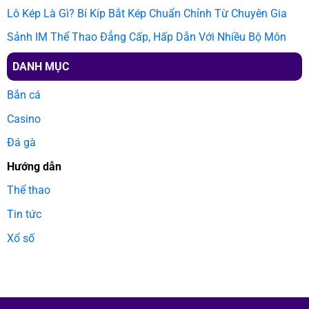
Lô Kép Là Gì? Bí Kíp Bắt Kép Chuẩn Chỉnh Từ Chuyên Gia
Sảnh IM Thể Thao Đẳng Cấp, Hấp Dẫn Với Nhiều Bộ Môn
DANH MỤC
Bắn cá
Casino
Đá gà
Hướng dẫn
Thể thao
Tin tức
Xổ số