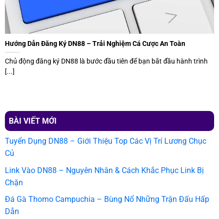
Hướng Dẫn Đăng Ký DN88 – Trải Nghiệm Cá Cược An Toàn
Chủ động đăng ký DN88 là bước đầu tiên để bạn bắt đầu hành trình
[...]
BÀI VIẾT MỚI
Tuyển Dụng DN88 – Giới Thiệu Top Các Vị Trí Lương Chục
Củ
Link Vào DN88 – Nguyên Nhân & Cách Khắc Phục Link Bị
Chặn
Đá Gà Thomo Campuchia – Bùng Nổ Những Trận Đấu Hấp
Dẫn