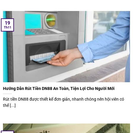
ĐỌC
#
CHỦ ĐỀ
BẠN SẼ BIẾT ĐƯỢC GÌ
NGA
Tạo tài khoản dưới 3 phút,
19
1
Đăng ký DN88
nhận 88K miễn phí không cần
Xem
Th11
nạp
Đăng nhập nhanh trên web và
2
Đăng nhập DN88
app, xử lý lỗi đăng nhập phổ
Xem
biến
8 phương thức nạp, thứ tự
3
Nạp tiền DN88
thao tác, xử lý khi tiền chưa
Xem
vào
Rút về ngân hàng/ví trong 3–5
4
Rút tiền DN88
Xem
phút, điều kiện KYC cần biết
Hướng Dẫn Rút Tiền DN88 An Toàn, Tiện Lợi Cho Người Mới
Cài app iOS và Android từ
Rút tiền DN88 được thiết kế đơn giản, nhanh chóng nên hội viên có
5
Tải app DN88
nguồn chính thức, không bị
Xem
chặn
thể [...]
Xác minh CCCD và liên kết
6
KYC DN88
Xem
ngân hàng để mở khóa rút tiền
Quên mật khẩu
Đặt lại qua OTP trong 60 giây,
7
Xem